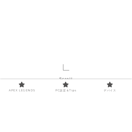
Scroll
APEX LEGENDS
PC設定＆Tips
デバイス
APEX LEGENDS
APEX LEGENDS
ALGS
【APEX】シ
【APEX】シ
【ALGS