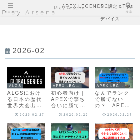
APEX LEGENDS
PC設定＆Tips
Play Arsenal
Play Arsenal
メニュー
検索
デバイス
2026-02
APEX LEGENDS
APEX LEGENDS
ALGS
初心者向け｜
なんでランク
ALGSにおけ
APEXで撃ち
で勝てない
る日本の歴代
合いに勝てな
の？ APEX
世界大会出場
い人向けの設
のキャラを分
チーム・選手
2026.02.27
2026.02.25
2026.02.24
定チェックリ
析してみた！
一覧｜
スト
【シーズン28
Year2〜
版】
Year5順位ま
とめ【Year6