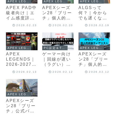
APEX LEGENDS
APEX LEGENDS
APEX LEGENDS
開幕前】
APEX PAD中
APEXシーズ
ALGSって
級者向け｜エ
ン28「ブリー
何？｜今から
イム感度詳細
チ」個人的キ
でも遅くない
設定方法（数
ャラティアリ
ALGS観戦の
2026.02.23
2026.02.20
2026.02.19
字感度）
ストとメタ構
すすめ
成考察（スプ
リット2対
応）
APEX LEGENDS
PC設定＆Tips
APEX LEGENDS
APEX
ゲーマー向け
APEXシーズ
LEGENDS｜
｜回線が遅い
ン28「ブリー
2026-2027年
（ラグい）と
チ」個人的武
度ロードマッ
感じる人へ原
器ティアリス
2026.02.13
2026.02.12
2026.02.12
プ概要
因と改善方法
トとメタ武器
をやさしく解
考察（スプリ
説
ット2対応）
APEX LEGENDS
APEXシーズ
ン28「ブリー
チ」公式パッ