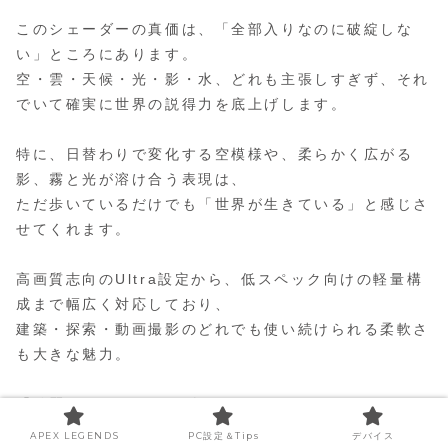
このシェーダーの真価は、「全部入りなのに破綻しな
い」ところにあります。
空・雲・天候・光・影・水、どれも主張しすぎず、それ
でいて確実に世界の説得力を底上げします。
特に、日替わりで変化する空模様や、柔らかく広がる
影、霧と光が溶け合う表現は、
ただ歩いているだけでも「世界が生きている」と感じさ
せてくれます。
高画質志向のUltra設定から、低スペック向けの軽量構
成まで幅広く対応しており、
建築・探索・動画撮影のどれでも使い続けられる柔軟さ
も大きな魅力。
「綺麗なだけのシェーダー」ではなく、
Minecraftというゲーム体験そのものを洗練させるシ
APEX LEGENDS
PC設定＆Tips
デバイス