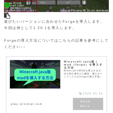
遊びたいバージョンに合わせたForgeを導入します。
今回は例として1.20.1を導入します。
Forgeの導入方法についてはこちらの記事を参考にして
ください↓↓
Minecraft java版｜
mod（forge）を導入す
る方法
MinecraftでMODを導入する方
法を初心者向けに解説。最もオー
ソドックスなForgeの導入手順か
ら、MODの入れ方、事前にやっ
ておきたいバックアップ方法まで
分かりやすくまとめています。
2026.03.31
play-arsenal.com