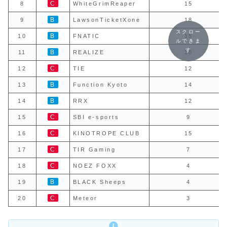
C
8
WhiteGrimReaper
15
B
9
LawsonTicketXone
18
スクロー
B
10
FNATIC
15
ルできま
す
B
11
REALIZE
18
C
12
TIE
12
B
13
Function Kyoto
14
B
14
RRX
12
C
15
SBI e-sports
9
C
16
KINOTROPE CLUB
15
C
17
TIR Gaming
7
C
18
NOEZ FOXX
4
B
19
BLACK Sheeps
4
C
20
Meteor
3