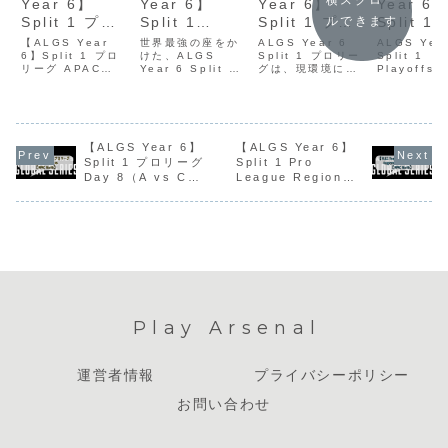
横スクロー
Year 6】
Year 6】
Year 6】
Year 6
Split 1 プロ
Split 1
Split 1 プロ
Split 1
ルできます
リーグ Day
Playoffs 配
リーグ Day
Playoffs
【ALGS Year
世界最強の座をか
ALGS Year 6
ALGS Yea
3（B vs C）
6】Split 1 プロ
信サイトまと
けた、ALGS
6（B vs C）
Split 1 プロリー
UNLIMI
Split 1
リーグ APAC
Year 6 Split 1
グは、現環境にお
Playoff
結果まとめ
め
結果まとめ
勝
North Day3（B
Playoffs（世界大
ける一区切りとな
会）は、世
【APAC
【APAC
vs C）の試合結果
会）がいよいよ開
るDay 6（B vs
峰の40チー
を速報でまとめ。
幕します！各地域
C）を迎えまし
る激戦の末
North】
North】
順位・キル数をわ
の過酷なプロリー
た。 この試合を最
に感動のフ
かりやすく紹介。
グを勝ち抜いた、
後に、リーグ戦は
レを迎えま
大会の流れを一気
【ALGS Year 6】
世界最高峰の40チ
【ALGS Year 6】
約3週間の中断期
シーズン29
にチェックできま
ームが一堂に会す
間に入ります。次
バークロッ
Split 1 プロリーグ
Split 1 Pro
す。
る今回の
戦のDay 7からは
いう激変の
Day 8（A vs C）
League Regional
Playoffs。APAC
新シーズン、そし
で行われた
結果まとめ【APAC
Finals 結果まとめ
Northからは、
て新パッチでの戦
会。マッチ
North】
【APAC North】
レ...
いへ...
トシステム特
Play Arsenal
運営者情報
プライバシーポリシー
お問い合わせ