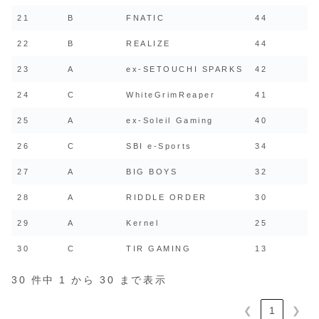
21
B
FNATIC
44
22
B
REALIZE
44
23
A
ex-SETOUCHI SPARKS
42
24
C
WhiteGrimReaper
41
25
A
ex-Soleil Gaming
40
26
C
SBI e-Sports
34
27
A
BIG BOYS
32
28
A
RIDDLE ORDER
30
29
A
Kernel
25
30
C
TIR GAMING
13
30 件中 1 から 30 まで表示
❮
1
❯