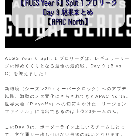
ALGS Year 6 Split 1 プロリーグは、レギュラーリー
グの締めくくりとなる運命の最終戦、Day 9（B vs
C）を迎えました！
新環境（シーズン29：オーバークロック）へのアプデ
以降、激動のメタ変化にさらされてきたAPAC North。
世界大会（Playoffs）への切符をかけた「リージョン
ファイナル」に進出できるのは上位20チームのみ。
このDay 9は、ボーダーライン上にいるチームにとっ
て、文字通り一歩も引けない最後の戦いとなります。