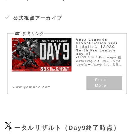
公式視点アーカイブ
Apex Legends
Global Series Year
6：Split 1 【APAC
North Pro League
Day 9】
■ALGS Split 1 Pro League 概
要Pro Leagueは、30チームが3
つのグループに分けられ、各日程
で対戦を行います。Day 9までに
獲得したプレースメントポイント
合計の上位20...
www.youtube.com
トータルリザルト（Day9終了時点）