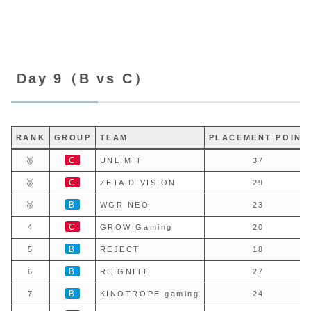
Day 9（B vs C）
RANK
GROUP
TEAM
PLACEMENT POINT
C
🥇
UNLIMIT
37
C
🥈
ZETA DIVISION
29
B
🥉
WGR NEO
23
C
4
GROW Gaming
20
B
5
REJECT
18
B
6
REIGNITE
27
B
7
KINOTROPE gaming
24