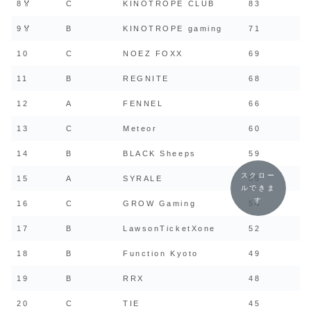
8🏅
C
KINOTROPE CLUB
83
9🏅
B
KINOTROPE gaming
71
10
C
NOEZ FOXX
69
11
B
REGNITE
68
12
A
FENNEL
66
13
C
Meteor
60
14
B
BLACK Sheeps
59
スクロー
15
A
SYRALE
55
ルできま
す
16
C
GROW Gaming
54
17
B
LawsonTicketXone
52
18
B
Function Kyoto
49
19
B
RRX
48
20
C
TIE
45