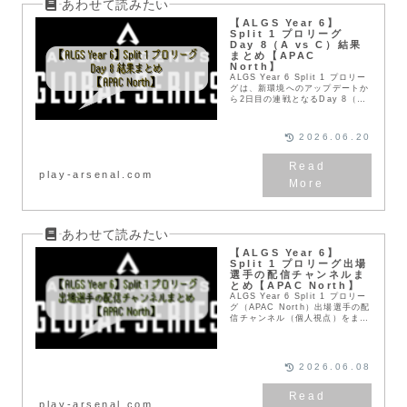
【ALGS Year 6】
Split 1 プロリーグ
Day 8（A vs C）結果
まとめ【APAC
North】
ALGS Year 6 Split 1 プロリー
グは、新環境へのアップデートか
ら2日目の連戦となるDay 8（A
vs C）を迎えました。昨日の再
開初戦（Day 7）では新パッチの
洗礼や環境適応への課...
2026.06.20
play-arsenal.com
【ALGS Year 6】
Split 1 プロリーグ出場
選手の配信チャンネルま
とめ【APAC North】
ALGS Year 6 Split 1 プロリー
グ（APAC North）出場選手の配
信チャンネル（個人視点）をまと
めて紹介。各選手のTwitch・
YouTube情報を一覧で確認で
き、推し選手の配信をすぐにチェ
ックできます。大会観戦がもっと
2026.06.08
楽しくなるまとめ記事です。
play-arsenal.com