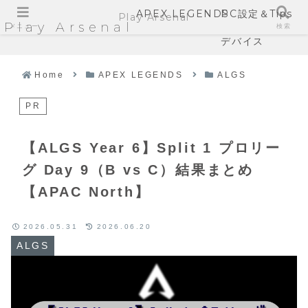
APEX LEGENDS
PC設定＆Tips
Play Arsenal
Play Arsenal
メニュー
検索
デバイス
Home
APEX LEGENDS
ALGS
PR
【ALGS Year 6】Split 1 プロリー
グ Day 9（B vs C）結果まとめ
【APAC North】
2026.05.31
2026.06.20
ALGS