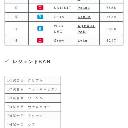
C
🥈
UNLIMIT
Peace
7558
B
🥉
ZETA
Kan0n
7439
WGR
AQBAJA
B
4
6608
NEO
PAN
C
5
Grow
Lykq
6247
レジェンドBAN
〇1試合目
クリプト
〇2試合目
ニューキャッスル
〇3試合目
ワトソン
〇4試合目
ヴァルキリー
〇5試合目
アクセル
〇6試合目
シア