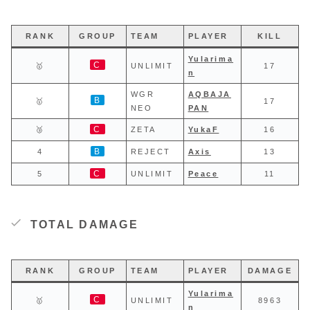
RANK
GROUP
TEAM
PLAYER
KILL
Yularima
C
🥇
UNLIMIT
17
n
WGR
AQBAJA
B
🥇
17
NEO
PAN
C
🥉
ZETA
YukaF
16
B
4
REJECT
Axis
13
C
5
UNLIMIT
Peace
11
TOTAL DAMAGE
RANK
GROUP
TEAM
PLAYER
DAMAGE
Yularima
C
🥇
UNLIMIT
8963
n