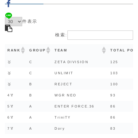
件表示
検索:
RANK
GROUP
TEAM
TOTAL POI
🥇
C
ZETA DIVISION
125
🥈
C
UNLIMIT
103
🥉
B
REJECT
100
4🏅
B
WGR NEO
93
5🏅
A
ENTER FORCE.36
86
6🏅
A
TriniTY
86
7🏅
A
Dory
83