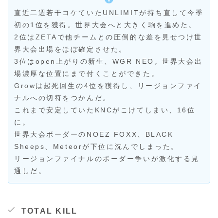
直近二週若干コケていたUNLIMITが持ち直して今季
初の1位を獲得。世界大会へと大きく駒を進めた。
2位はZETAで他チームとの圧倒的な差を見せつけ世
界大会出場をほぼ確定させた。
3位はopen上がりの新生、WGR NEO。世界大会出
場濃厚な位置にまで付くことができた。
Growは起死回生の4位を獲得し、リージョンファイ
ナルへの切符をつかんだ。
これまで安定していたKNCがこけてしまい、16位
に。
世界大会ボーダーのNOEZ FOXX、BLACK
Sheeps、Meteorが下位に沈んでしまった。
リージョンファイナルのボーダー争いが激化する見
通しだ。
TOTAL KILL