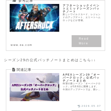
アフターショックイベン
トとミッドシーズンパッ
チノート
新しいワイルドカード、レジェン
ドのアップデート、エリートヘム
ロックなどが登場。
www.ea.com
シーズン29の公式パッチノートまとめはこちら↓↓
APEXシーズン29「オー
バークロック」公式パッ
チノートまとめ
待望の新シーズン「オーバークロ
ック」が5月6日に開幕します。
今回のアップデートでは、新レジ
ェンド「アクセル」の参戦をはじ
め、デスボックスからの直接リス
ポーン機能や、回復操作を劇的に
スムーズにする「チェ...
2026.05.07