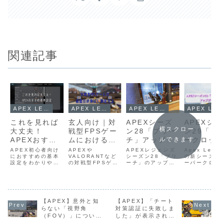
関連記事
APEX LEGENDS
APEX LEGENDS
APEX LEGENDS
APE
これを見れば
玄人向け｜対
APEXシーズ
APEXシ
横スクロー
大丈夫！
戦型FPSゲー
ン28「ブリー
ン29「
APEXおすす
ムにおける解
チ」アップデ
ークロッ
ルできます
め基本設定
像度変更方法
ート概要
アップデ
APEX初心者向け
APEXや
APEXレジェンズ
Apex Leg
【シーズン29
におすすめの基本
（引き伸ばし
VALORANTなど
シーズン28「ブリ
概要
の新シーズ
設定をわかりやす
の対戦型FPSゲー
ーチ」のアップデ
ーバークロ
対応】
設定方法）
く解説。視認性・
ムに慣れた人向け
ート内容を分かり
がいよいよ
操作性が大幅に向
に、解像度と画面
やすく要点整理。
けます。今
上する必須設定を
比率の変更方法を
新要素の硬質光メ
ンは「限界
まとめました。
解説。16:9から
ッシュ、レジェン
をテーマに
2026年版の最新
16:10・4:3への
ド強化、武器調整
スピードな
ガイドで迷わず最
【APEX】意外と知
変更や、NVIDIA
【APEX】「チート
など、環境変化の
支援する新
適化できます。
コントロールパネ
ポイントを簡潔に
目白押しで
らない「視野角
対策認証に失敗しま
ルでのカスタム解
まとめています。
レジェンド
（FOV）」について
した」が表示されて