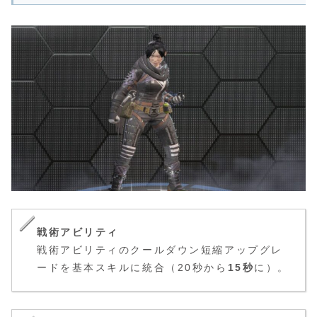
戦術アビリティ
戦術アビリティのクールダウン短縮アップグレ
ードを基本スキルに統合（20秒から
15秒
に）。