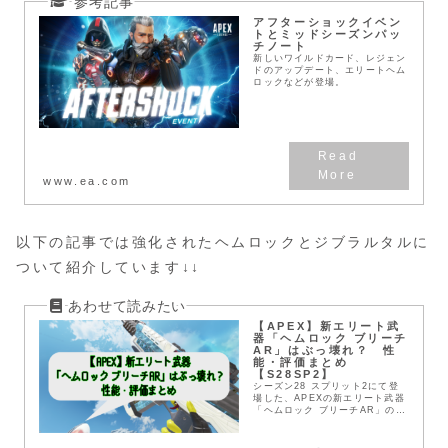
アフターショックイベン
トとミッドシーズンパッ
チノート
新しいワイルドカード、レジェン
ドのアップデート、エリートヘム
ロックなどが登場。
www.ea.com
以下の記事では強化されたヘムロックとジブラルタルに
ついて紹介しています↓↓
【APEX】新エリート武
器「ヘムロック ブリーチ
AR」はぶっ壊れ？ 性
能・評価まとめ
【S28SP2】
シーズン28 スプリット2にて登
場した、APEXの新エリート武器
「ヘムロック ブリーチAR」の性
能と評価を解説。ダメージやリコ
イル、実戦での強さを検証し、現
環境で強力なのかをわかりやすく