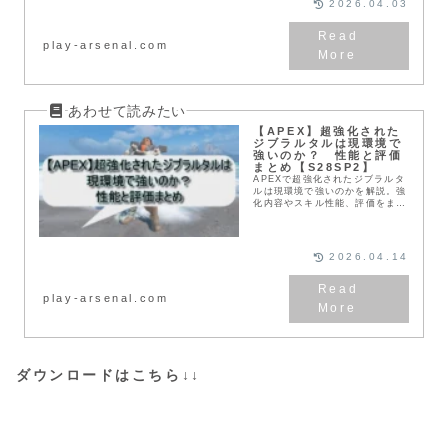
2026.04.03
まとめました。
play-arsenal.com
【APEX】超強化された
ジブラルタルは現環境で
強いのか？ 性能と評価
まとめ【S28SP2】
APEXで超強化されたジブラルタ
ルは現環境で強いのかを解説。強
化内容やスキル性能、評価をまと
め、ランクで通用するのかをわか
りやすく紹介します。
2026.04.14
play-arsenal.com
ダウンロードはこちら↓↓