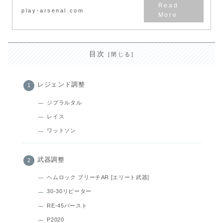
play-arsenal.com
目次
レジェンド調整
ジブラルタル
レイス
ワットソン
武器調整
ヘムロック ブリーチAR [エリート武器]
30-30リピーター
RE-45バースト
P2020