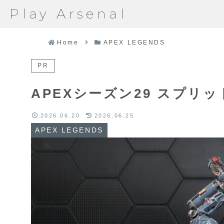
Play Arsenal
Home
APEX LEGENDS
PR
APEXシーズン29 スプリ
2026.06.20
2026.06.25
APEX LEGENDS