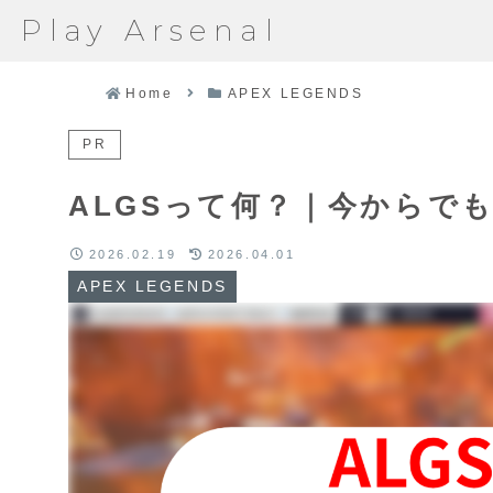
Play Arsenal
Home
APEX LEGENDS
PR
ALGSって何？｜今からで
2026.02.19
2026.04.01
APEX LEGENDS